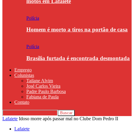
motos em Lafaiete
Polícia
Homem é morto a tiros na portão de casa
Polícia
Brasília furtada é encontrada desmontada
Emprego
Colunistas
Tailane Alvim
José Carlos Vieira
Padre Paulo Barbosa
Fabiana de Paula
Contato
Lafaiete
Idoso morre após passar mal no Clube Dom Pedro II
Lafaiete