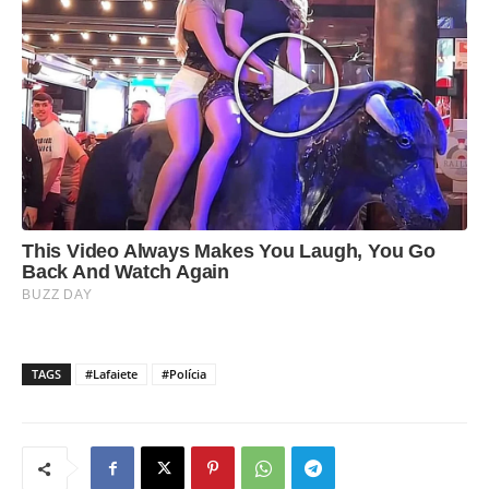
TAGS
#Lafaiete
#Polícia