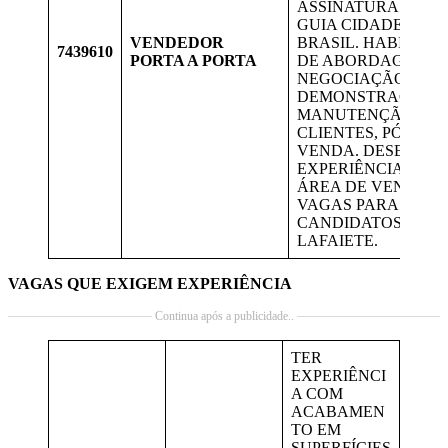
ASSINATURA DIGI
GUIA CIDADES DO
VENDEDOR
BRASIL. HABILIDA
7439610
PORTA A PORTA
DE ABORDAGEM,
NEGOCIAÇÃO,
DEMONSTRAÇÃO,
MANUTENÇÃO DE
CLIENTES, PÓS
VENDA. DESEJÁVE
EXPERIÊNCIA NA
ÁREA DE VENDAS.
VAGAS PARA
CANDIDATOS DE
LAFAIETE.
VAGAS QUE EXIGEM EXPERIÊNCIA
Continua após a publicidade..
TER
EXPERIÊNCI
A COM
ACABAMEN
TO EM
SUPERFÍCIES