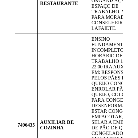
ORGANIZAÇÃO DO
RESTAURANTE
ESPAÇO DE
TRABALHO. VAGA
PARA MORADORES
CONSELHEIRO
LAFAIETE.
ENSINO
FUNDAMENTAL
INCOMPLETO,
HORÁRIO DE
TRABALHO 13:40 À
22:00 IRA AUXILIAR
EM: RESPONSÁVEL
PELOS PÃES DE
QUEIJO CONGELAD
ENROLAR PÃO DE
QUEIJO, COLOCAR
PARA CONGELAR,
DESENFORMAR AP
ESTAR CONGELAD
EMPACOTAR, DATA
AUXILIAR DE
SELAR A EMBALA
7496435
COZINHA
DE PÃO DE QUEIJO
CONGELADO. RESI