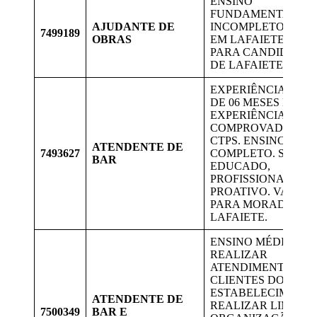
ENSINO
FUNDAMENTAL
AJUDANTE DE
INCOMPLETO, OBR
7499189
OBRAS
EM LAFAIETE, VAG
PARA CANDIDATOS
DE LAFAIETE
EXPERIÊNCIA MÍN
DE 06 MESES DE
EXPERIÊNCIA
COMPROVADA NA
CTPS. ENSINO MÉD
ATENDENTE DE
7493627
COMPLETO. SER ÁG
BAR
EDUCADO,
PROFISSIONAL E
PROATIVO. VAGA
PARA MORADORES
LAFAIETE.
ENSINO MÉDIO.
REALIZAR
ATENDIMENTO
CLIENTES DO
ESTABELECIMENTO
ATENDENTE DE
REALIZAR LIMPEZA
7500349
BAR E