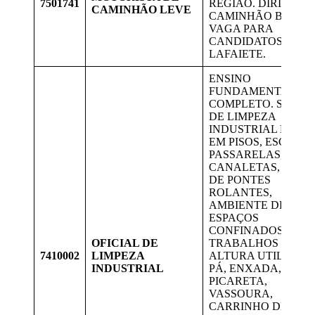
7501741
REGIÃO. DIRIGIR
CAMINHÃO LEVE
CAMINHÃO BAÚ.
VAGA PARA
CANDIDATOS DE
LAFAIETE.
ENSINO
FUNDAMENTAL
COMPLETO. SERVI
DE LIMPEZA
INDUSTRIAL MAN
EM PISOS, ESCADAS
PASSARELAS,
CANALETAS, VIGA
DE PONTES
ROLANTES,
AMBIENTE DE
ESPAÇOS
CONFINADOS,
OFICIAL DE
TRABALHOS EM
7410002
LIMPEZA
ALTURA UTILIZAN
INDUSTRIAL
PÁ, ENXADA,
PICARETA,
VASSOURA,
CARRINHO DE MÃO