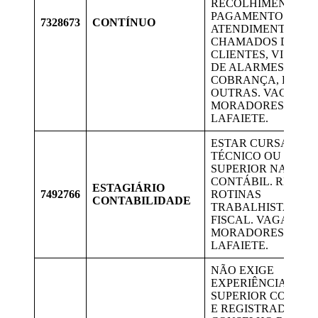
RECOLHIMENTO D
PAGAMENTOS,
7328673
CONTÍNUO
ATENDIMENTO A
CHAMADOS DE
CLIENTES, VISTOR
DE ALARMES,
COBRANÇA, DENT
OUTRAS. VAGA PA
MORADORES DE
LAFAIETE.
ESTAR CURSANDO
TÉCNICO OU
SUPERIOR NA ÁRE
CONTÁBIL. REALI
ESTAGIÁRIO
7492766
ROTINAS
CONTABILIDADE
TRABALHISTA E O
FISCAL. VAGAS PA
MORADORES DE
LAFAIETE.
NÃO EXIGE
EXPERIÊNCIA. ENS
SUPERIOR COMPLE
E REGISTRADO NO