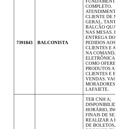
FUNDAMENTAL
COMPLETO.
ATENDIMENTO AO
CLIENTE DE MANE
GERAL, TANTO NO
BALCÃO QUANTO
NAS MESAS. FAZER
ENTREGA DOS
7391843
BALCONISTA
PEDIDOS AOS
CLIENTES E ANOT
NA COMANDA
ELETRÔNICA. BEM
COMO OFERECER
PRODUTOS AOS
CLIENTES E EFETU
VENDAS. VAGA PA
MORADORES DE
LAFAIETE.
TER CNH A;
DISPONIBILIDADE 
HORÁRIO, INCLUSI
FINAIS DE SEMANA
REALIZAR A ENTR
DE BOLETOS,