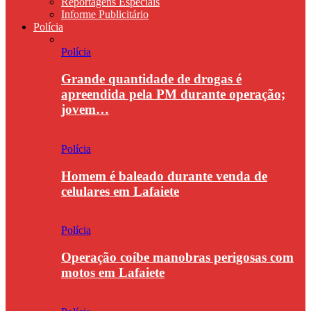
Reportagens Especiais
Informe Publicitário
Polícia
Polícia
Grande quantidade de drogas é
apreendida pela PM durante operação;
jovem…
Polícia
Homem é baleado durante venda de
celulares em Lafaiete
Polícia
Operação coíbe manobras perigosas com
motos em Lafaiete