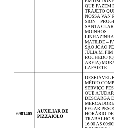
EM UM DOS BAIRR
QUE FAZEM PARTE
TRAJETO QUE A
NOSSA VAN PASSA:
SION – PROGRESSO
SANTA CLARA –
MOINHOS –
LINHAZINHA – SA
MATILDE – PAULO V
SÃO JOÃO PERTO
JÚLIA M. FIM
ROCHEDO (QUADR
AREIA) MORAR EM
LAFAIETE
DESEJÁVEL ENSIN
MÉDIO COMPLETO,
SERVIÇO PESADO 
QUE AJUDAR NA
DESCARGA DE
MERCADORIAS”
PEGAR PESOS”
AUXILIAR DE
6981405
HORÁRIO DE
PIZZAIOLO
TRABALHO SERÁ 
16:00 AS 00:00HS –