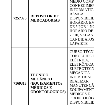
MÉDIO COMPLETO,
CONHECIMENTO E
INFORMÁTICA
BÁSICA,
REPOSITOR DE
7257375
DISPONIBILIDADE 
MERCADORIAS
HORÁRIO, EM ESC
DE 5 POR 1 NO
HORÁRIO DE 15:00 
23:10, VAGAS PARA
CANDIDATOS DE
LAFAIETE
CURSO TÉCNICO
CONCLUÍDO EM
ELÉTRICA,
ELETRÔNICA,
ELETROTÉCNICA O
MECÂNICA
TÉCNICO
INDUSTRIAL.
MECÂNICO
REALIZAR
7169313
(EQUIPAMENTOS
MANUTENÇÃO DE
MÉDICOS E
EQUIPAMENTOS
ODONTOLÓGICOS)
MÉDICOS E
ODONTOLÓGICOS.
DISPONIBILIDADE