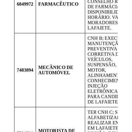
CONSELHO REGIO
6849972
FARMACÊUTICO
DE FARMÁCIA
DISPONIBILIDADE 
HORÁRIO. VAGA P
MORADORES DE
LAFAIETE.
CNH B; EXECUTAR
MANUTENÇÃO
PREVENTIVA E
CORRETIVA DE
VEÍCULOS,
SUSPENSÃO, FREIO
MECÂNICO DE
7483894
MOTOR,
AUTOMÓVEL
ALINHAMENTO.
CONHECIMENTO E
INJEÇÃO
ELETRÔNICA. VAG
PARA CANDIDATOS
DE LAFAIETE.
TER CNH C; SER
ALFABETIZADO;
REALIZAR ENTREG
EM LAFAIETE E
MOTORISTA DE