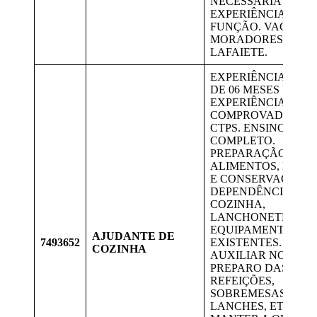
NECESSÁRIA
EXPERIÊNCIA NA
FUNÇÃO. VAGA PA
MORADORES DE
LAFAIETE.
EXPERIÊNCIA MÍN
DE 06 MESES DE
EXPERIÊNCIA
COMPROVADA NA
CTPS. ENSINO MÉD
COMPLETO.
PREPARAÇÃO DE
ALIMENTOS, LIMP
E CONSERVAÇÃO 
DEPENDÊNCIAS D
COZINHA,
LANCHONETE E D
EQUIPAMENTOS
AJUDANTE DE
7493652
EXISTENTES.
COZINHA
AUXILIAR NO
PREPARO DAS
REFEIÇÕES,
SOBREMESAS,
LANCHES, ETC.