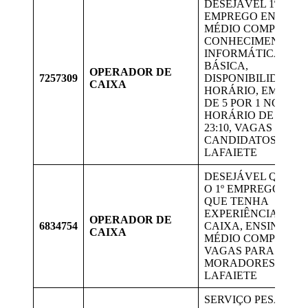
DESEJÁVEL 1º
EMPREGO ENSINO
MÉDIO COMPLETO,
CONHECIMENTO E
INFORMÁTICA
BÁSICA,
OPERADOR DE
7257309
DISPONIBILIDADE 
CAIXA
HORÁRIO, EM ESC
DE 5 POR 1 NO
HORÁRIO DE 15:00 
23:10, VAGAS PARA
CANDIDATOS DE
LAFAIETE
DESEJÁVEL QUE SE
O 1º EMPREGO, OU
QUE TENHA
EXPERIÊNCIA EM
OPERADOR DE
6834754
CAIXA, ENSINO
CAIXA
MÉDIO COMPLETO,
VAGAS PARA
MORADORES DE
LAFAIETE
SERVIÇO PESADO E