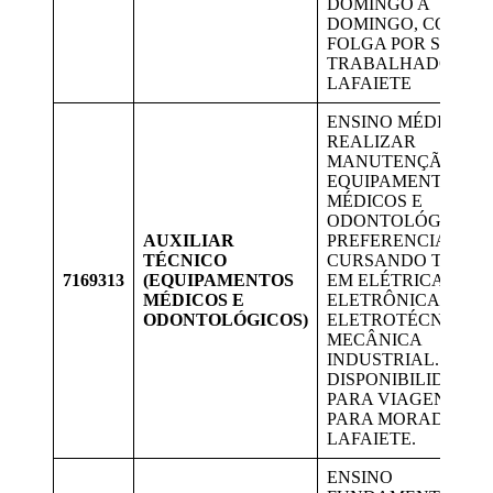
DOMINGO A
DOMINGO, COM U
FOLGA POR SEMAN
TRABALHADORES 
LAFAIETE
ENSINO MÉDIO.
REALIZAR
MANUTENÇÃO DE
EQUIPAMENTOS
MÉDICOS E
ODONTOLÓGICOS.
AUXILIAR
PREFERENCIALME
TÉCNICO
CURSANDO TÉCNI
7169313
(EQUIPAMENTOS
EM ELÉTRICA,
MÉDICOS E
ELETRÔNICA,
ODONTOLÓGICOS)
ELETROTÉCNICA E
MECÂNICA
INDUSTRIAL.
DISPONIBILIDADE
PARA VIAGENS. V
PARA MORADORES
LAFAIETE.
ENSINO