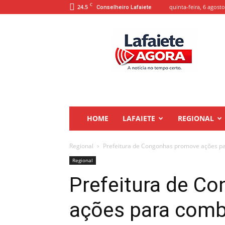
C
24.5
quinta-feira, 6 agosto
Conselheiro Lafaiete
Lafaiete
Agora
HOME
LAFAIETE
REGIONAL
Regional
Prefeitura de Congonhas promove ações pa
Regional
Prefeitura de C
ações para comba