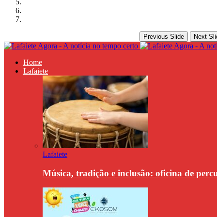
Previous Slide
Next Sli
Home
Lafaiete
Lafaiete
Música, tradição e inclusão: oficina de per