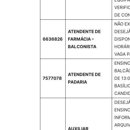
VERIFI
DE CON
NÃO EX
ATENDENTE DE
DESEJÁ
6636826
FARMÁCIA –
DISPON
BALCONISTA
HORÁRI
VAGA P
ENSIN
BALCÃO
ATENDENTE DE
7577078
DE 13:
PADARIA
BASÍLI
CANDID
DESEJÁ
ENSIN
INFORM
ARQUIV
AUXILIAR