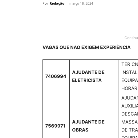
Por
Redação
-
março 18, 2024
Share
Continu
VAGAS QUE NÃO EXIGEM EXPERIÊNCIA
TER CN
AJUDANTE DE
INSTA
7406994
ELETRICISTA
EQUIPA
HORÁRI
AJUDAN
AUXILI
DESCA
AJUDANTE DE
MASSA,
7569971
OBRAS
DE TR
EQUIPA