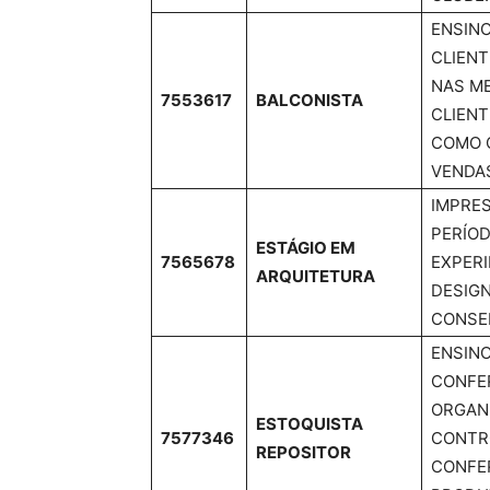
ENSIN
CLIENT
NAS ME
7553617
BALCONISTA
CLIENT
COMO 
VENDAS
IMPRES
PERÍOD
ESTÁGIO EM
7565678
EXPER
ARQUITETURA
DESIGN
CONSEL
ENSINO
CONFE
ORGANI
ESTOQUISTA
7577346
CONTRO
REPOSITOR
CONFER