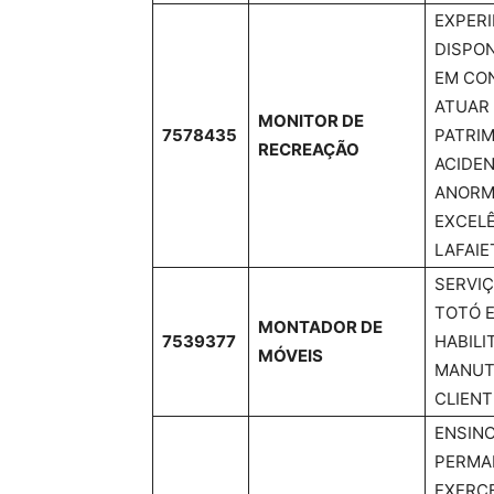
EXPERI
DISPON
EM CON
ATUAR 
MONITOR DE
7578435
PATRIM
RECREAÇÃO
ACIDEN
ANORMA
EXCELÊ
LAFAIE
SERVIÇ
TOTÓ E
MONTADOR DE
7539377
HABILI
MÓVEIS
MANUT
CLIENT
ENSINO
PERMA
EXERCE