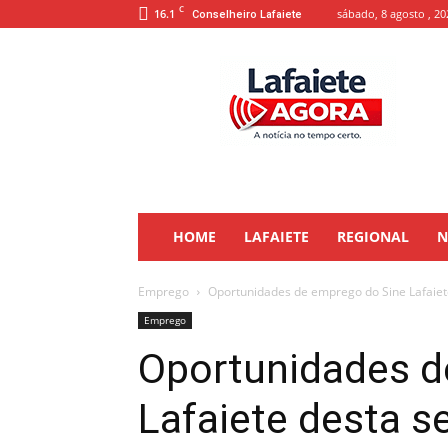
C
16.1
sábado, 8 agosto , 20
Conselheiro Lafaiete
Lafaiete
Agora
HOME
LAFAIETE
REGIONAL
N
Emprego
Oportunidades de emprego do Sine Lafaiete
Emprego
Oportunidades d
Lafaiete desta s