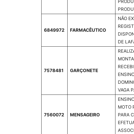
PRODU
PRODUT
NÃO EX
REGIS
6849972
FARMACÊUTICO
DISPON
DE LAF
REALIZ
MONTA
RECEBI
7578481
GARÇONETE
ENSINO
DOMING
VAGA P
ENSINO
MOTO P
7560072
MENSAGEIRO
PARA C
EFETU
ASSOCI