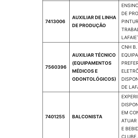
ENSINO
DE PRO
AUXILIAR DE LINHA
7413006
PINTUR
DE PRODUÇÃO
TRABAL
LAFAIE
CNH B.
AUXILIAR TÉCNICO
EQUIP
(EQUIPAMENTOS
PREFE
7560396
MÉDICOS E
ELETRÔ
ODONTOLÓGICOS)
DISPON
DE LAF
EXPERI
DISPON
EM CON
7401255
BALCONISTA
ATUAR 
E BEBI
CLUBE.