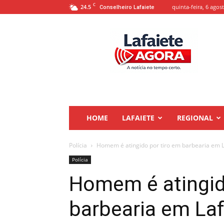
C
24.5
quinta-feira, 6 agos
Conselheiro Lafaiete
Lafaiete
Agora
HOME
LAFAIETE
REGIONAL
Polícia
Homem é atingido por tiro em barbearia em L
Polícia
Homem é atingid
barbearia em Laf