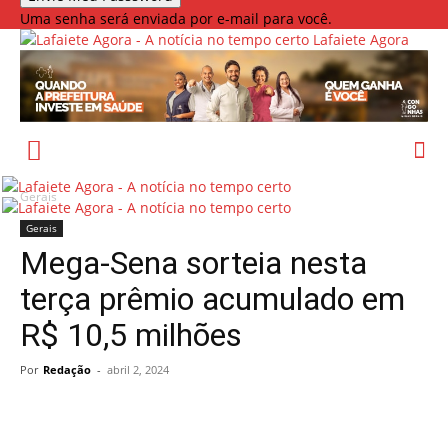
Uma senha será enviada por e-mail para você.
Lafaiete Agora
Gerais
Gerais
Mega-Sena sorteia nesta
terça prêmio acumulado em
R$ 10,5 milhões
Por
Redação
-
abril 2, 2024