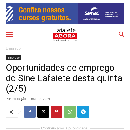
Emprego
Emprego
Oportunidades de emprego
do Sine Lafaiete desta quinta
(2/5)
Por
Redação
-
maio 2, 2024
Continua após a publicidade..