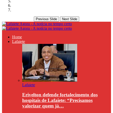
Previous Slide
Next Slide
Home
Lafaiete
Lafaiete
Erivelton defende fortalecimento dos
hospitais de Lafaiete: “Precisamos
valorizar quem já…