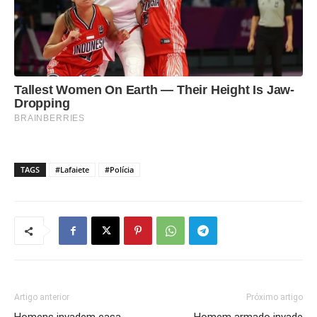
TAGS
#Lafaiete
#Polícia
Artigo anterior
Próximo artigo