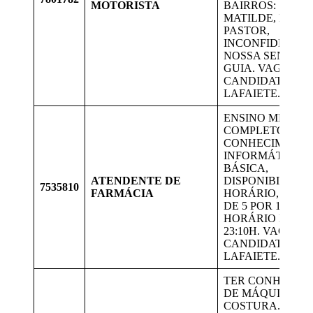
MOTORISTA
BAIRROS: SANT
MATILDE, BOM
PASTOR,
INCONFIDENTES
NOSSA SENHOR
GUIA. VAGAS P
CANDIDATOS D
LAFAIETE.
ENSINO MÉDIO
COMPLETO,
CONHECIMENTO
INFORMÁTICA
BÁSICA,
ATENDENTE DE
DISPONIBILIDA
7535810
FARMÁCIA
HORÁRIO, EM E
DE 5 POR 1 NO
HORÁRIO DE 15
23:10H. VAGAS 
CANDIDATOS D
LAFAIETE.
TER CONHECIM
DE MÁQUINAS 
COSTURA. AUXI