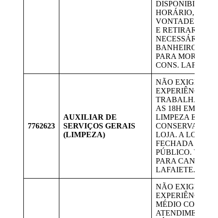
DISPONIBILIDA
HORÁRIO, TER 
VONTADE. ENT
E RETIRAR QU
NECESSÁRIO OS
BANHEIROS. VA
PARA MORADOR
CONS. LAFAIETE
NÃO EXIGE
EXPERIÊNCIA;
TRABALHAR DE
AS 18H EM LAFA
AUXILIAR DE
LIMPEZA E
7762623
SERVIÇOS GERAIS
CONSERVAÇÃO 
(LIMPEZA)
LOJA. A LOJA E
FECHADA AO
PÚBLICO. VAGA
PARA CANDIDAT
LAFAIETE.
NÃO EXIGE
EXPERIÊNCIA. 
MÉDIO COMPLE
ATENDIMENTO 