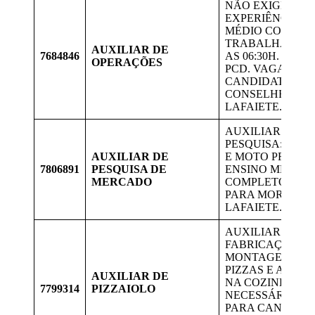
NÃO EXIGE
EXPERIÊNCIA; 
MÉDIO COMPLE
TRABALHAR DE
AUXILIAR DE
7684846
AS 06:30H. ACEI
OPERAÇÕES
PCD. VAGAS PA
CANDIDATOS D
CONSELHEIRO
LAFAIETE.
AUXILIAR DE
PESQUISA: TER 
AUXILIAR DE
E MOTO PRÓPRI
7806891
PESQUISA DE
ENSINO MÉDIO
MERCADO
COMPLETO. VA
PARA MORADOR
LAFAIETE.
AUXILIAR NA
FABRICAÇÃO E
MONTAGEM DE
PIZZAS E AUXIL
AUXILIAR DE
NA COZINHA Q
7799314
PIZZAIOLO
NECESSÁRIO. V
PARA CANDIDA