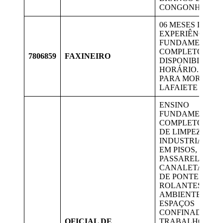
CONGONHAS.
06 MESES DE
EXPERIÊNCIA. 
FUNDAMENTAL
COMPLETO.
7806859
FAXINEIRO
DISPONIBILIDA
HORÁRIO. VAG
PARA MORADOR
LAFAIETE
ENSINO
FUNDAMENTAL
COMPLETO. SER
DE LIMPEZA
INDUSTRIAL M
EM PISOS, ESCA
PASSARELAS,
CANALETAS, VI
DE PONTES
ROLANTES,
AMBIENTE DE
ESPAÇOS
CONFINADOS,
OFICIAL DE
TRABALHOS EM