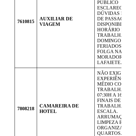
PÚBLICO
ESCLARECEND
DÚVIDAS E VE
AUXILIAR DE
DE PASSAGENS.
7610815
VIAGEM
DISPONIBILIDA
HORÁRIO PARA
TRABALHAR
DOMINGOS E
FERIADOS COM
FOLGA NA SEM
MORADORES D
LAFAIETE.
NÃO EXIGE
EXPERIÊNCIA; 
MÉDIO COMPLE
TRABALHAR DE
07:30H A 16:30H 
FINAIS DE SEM
CAMAREIRA DE
TRABALHA POR
7808218
HOTEL
ESCALA.
ARRUMAÇÃO,
LIMPEZA E
ORGANIZAÇÃO 
QUARTOS. VAG