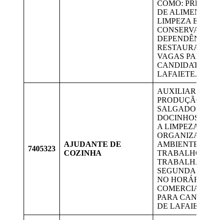
COMO: PREPAR
DE ALIMENTOS,
LIMPEZA E
CONSERVAÇÃO 
DEPENDÊNCIAS
RESTAURANTE.
VAGAS PARA
CANDIDATAS D
LAFAIETE.
AUXILIAR NA
PRODUÇÃO DE
SALGADOS, EN
DOCINHOS, MA
A LIMPEZA E
ORGANIZAÇÃO 
AJUDANTE DE
AMBIENTE DE
7405323
COZINHA
TRABALHO.
TRABALHAR DE
SEGUNDA A SÁ
NO HORÁRIO
COMERCIAL. V
PARA CANDIDA
DE LAFAIETE.