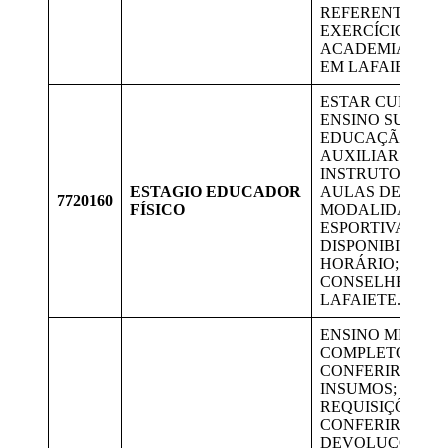
REFERENTES A
EXERCÍCIOS NA
ACADEMIA. RES
EM LAFAIETE
ESTAR CURSAN
ENSINO SUPERI
EDUCAÇÃO FÍSI
AUXILIAR OS
INSTRUTORES 
ESTAGIO EDUCADOR
AULAS DE
7720160
FÍSICO
MODALIDADES
ESPORTIVAS;
DISPONIBILIDA
HORÁRIO; RESI
CONSELHEIRO
LAFAIETE.
ENSINO MÉDIO
COMPLETO. REC
CONFERIR E LI
INSUMOS; SEPA
REQUISIÇÕES,
CONFERIR AS
DEVOLUÇÕES D