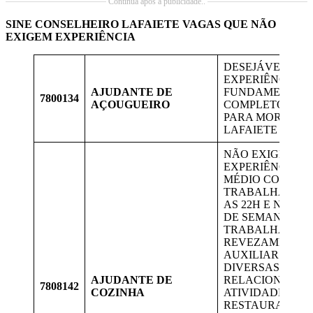
Continua após a publicidade..
SINE CONSELHEIRO LAFAIETE
VAGAS QUE NÃO
EXIGEM EXPERIÊNCIA
DESEJÁVEL
EXPERIÊNCIA. 
AJUDANTE DE
FUNDAMENTAL
7800134
AÇOUGUEIRO
COMPLETO, VA
PARA MORADOR
LAFAIETE
NÃO EXIGE
EXPERIÊNCIA; 
MÉDIO COMPLE
TRABALHAR DE
AS 22H E NOS FI
DE SEMANA
TRABALHA POR
REVEZAMENTO.
AUXILIAR NAS
DIVERSAS TARE
AJUDANTE DE
RELACIONADAS
7808142
COZINHA
ATIVIDADES DO
RESTAURANTE, 