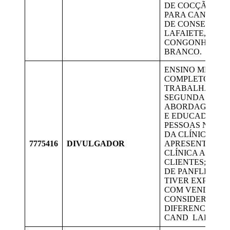
DE COCÇÃO; V
PARA CANDIDA
DE CONSELHEI
LAFAIETE,
CONGONHAS E 
BRANCO.
ENSINO MÉDIO
COMPLETO.
TRABALHAR DE
SEGUNDA A SÁ
ABORDAGEM GE
E EDUCADA DE
PESSOAS NA FR
DA CLÍNICA;
7775416
DIVULGADOR
APRESENTAÇÃO
CLÍNICA AOS
CLIENTES; ENT
DE PANFLETOS; 
TIVER EXPERIÊ
COM VENDAS S
CONSIDERADO 
DIFERENCIAL. 
CAND LAFAIETE