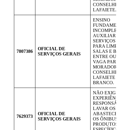
CONSELHEIRO
LAFAIETE.
ENSINO
FUNDAMENTAL
INCOMPLETO.
AUXILIAR DE
SERVIÇOS GERA
PARA LIMPEZA 
OFICIAL DE
7807386
SALAS E BANHE
SERVIÇOS GERAIS
ENTRE OUTROS.
VAGA PARA
MORADORES D
CONSELHEIRO
LAFAIETE E OU
BRANCO.
NÃO EXIGE
EXPERIÊNCIA. 
RESPONSÁVEL 
LAVAR OS VEÍC
OFICIAL DE
ABASTECER E L
7629373
SERVIÇOS GERAIS
OS ÔNIBUS COM
PRODUTOS QUÍ
ESPECÍFICOS. V