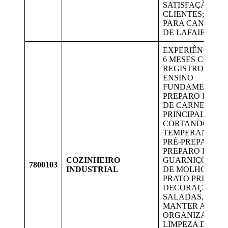
SATISFAÇÃO DO
CLIENTES; VAG
PARA CANDIDA
DE LAFAIETE.
EXPERIÊNCIA M
6 MESES COM
REGISTRO EM CT
ENSINO
FUNDAMENTAL. 
PREPARO E PRE
DE CARNES (PR
PRINCIPAL),
CORTANDO E
TEMPERANDO-A
PRÉ-PREPARO E
PREPARO DE
COZINHEIRO
GUARNIÇÕES, B
7800103
INDUSTRIAL
DE MOLHOS PAR
PRATO PRINCIPA
DECORAÇÃO D
SALADAS, ETC.
MANTER A
ORGANIZAÇÃO 
LIMPEZA DAS Á