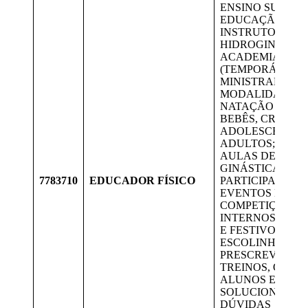
ENSINO SUPERI
EDUCAÇÃO FÍSI
INSTRUTOR DE
HIDROGINÁSTIC
ACADEMIA
(TEMPORÁRIA)
MINISTRAR AUL
MODALIDADE D
NATAÇÃO PARA
BEBÊS, CRIANÇA
ADOLESCENTES
ADULTOS; MINI
AULAS DE HIDR
GINÁSTICA;
7783710
EDUCADOR FÍSICO
PARTICIPAR DE
EVENTOS E
COMPETIÇÕES
INTERNOS, EXT
E FESTIVOS DA
ESCOLINHA;
PRESCREVER
TREINOS, ORIE
ALUNOS E
SOLUCIONAR
DÚVIDAS