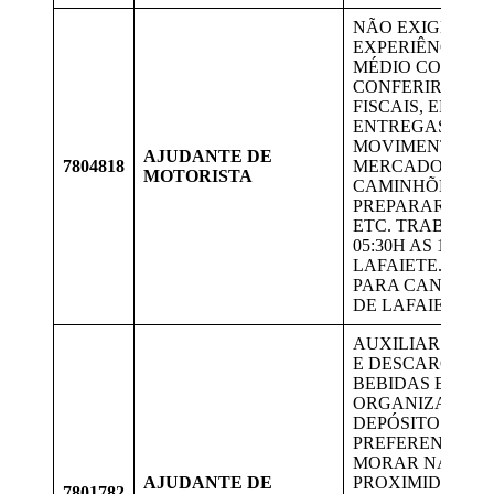
NÃO EXIGE
EXPERIÊNCIA; 
MÉDIO COMPLE
CONFERIR NOT
FISCAIS, EFETU
ENTREGAS,
MOVIMENTAR
AJUDANTE DE
7804818
MERCADORIAS 
MOTORISTA
CAMINHÕES,
PREPARAR CAR
ETC. TRABALHA
05:30H AS 15:15H
LAFAIETE. VAG
PARA CANDIDA
DE LAFAIETE.
AUXILIAR NA 
E DESCARGA DE
BEBIDAS E
ORGANIZAÇÃO 
DEPÓSITO.
PREFERENCIAL
MORAR NAS
AJUDANTE DE
PROXIMIDADES
7801782