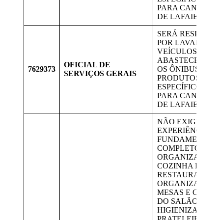
PARA CANDIDA
DE LAFAIETE.
SERÁ RESPONS
POR LAVAR OS
VEÍCULOS,
ABASTECER E L
OFICIAL DE
7629373
OS ÔNIBUS COM
SERVIÇOS GERAIS
PRODUTOS QUÍ
ESPECÍFICOS. V
PARA CANDIDA
DE LAFAIETE.
NÃO EXIGE
EXPERIÊNCIA. 
FUNDAMENTAL
COMPLETO. LIM
ORGANIZAR SA
COZINHA DO
RESTAURANTE,
ORGANIZAR AS
MESAS E CADEI
DO SALÃO,
HIGIENIZAR AS
PRATELEIRAS E