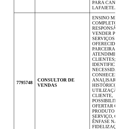
PARA CANDIDAT
LAFAIETE.
ENSINO MÉDIO
COMPLETO;
RESPONSÁVEL 
VENDER PRODU
SERVIÇOS
OFERECIDOS PE
PARCEIRA VIVO;
ATENDIMENTO 
CLIENTES;
IDENTIFICAR AS
NECESSIDADES,
CONHECER O PE
CONSULTOR DE
ANALISAR O
7795748
VENDAS
HISTÓRICO DE
UTILIZAÇÃO DO
CLIENTE,
POSSIBILITAND
OFERTAR O ME
PRODUTO E/OU
SERVIÇO, COM
ÊNFASE NA
FIDELIZAÇÃO E