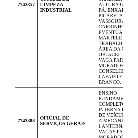
7742357
LIMPEZA
ALTURA UTILI
INDUSTRIAL
PÁ, ENXADA,
PICARETA,
VASSOURA,
CARRINHO DE 
EVENTUALMEN
MARTELETE.
TRABALHAR N
ÁREA DA GERD
OB. ACEITA PCD.
VAGA PARA
MORADORES D
CONSELHEIRO
LAFAIETE E OU
BRANCO.
ENSINO
FUNDAMENTAL
COMPLETO; LIM
INTERNA E EXT
DE VEÍCULOS, A
OFICIAL DE
7743388
A MECÂNICA E
SERVIÇOS GERAIS
LANTERNAGEM
VAGAS PARA
MORADORES D