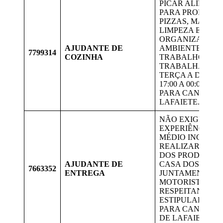
PICAR ALIMENT
PARA PRODUÇÃ
PIZZAS, MANTE
LIMPEZA E
ORGANIZAÇÃO 
AJUDANTE DE
AMBIENTE DE
7799314
COZINHA
TRABALHO.
TRABALHAR DE
TERÇA A DOMI
17:00 A 00:00. V
PARA CANDIDA
LAFAIETE.
NÃO EXIGE
EXPERIÊNCIA; 
MÉDIO INCOMPL
REALIZAR A EN
DOS PRODUTOS
AJUDANTE DE
CASA DOS CLIE
7663352
ENTREGA
JUNTAMENTE C
MOTORISTA,
RESPEITANDO A
ESTIPULADA. V
PARA CANDIDA
DE LAFAIETE.