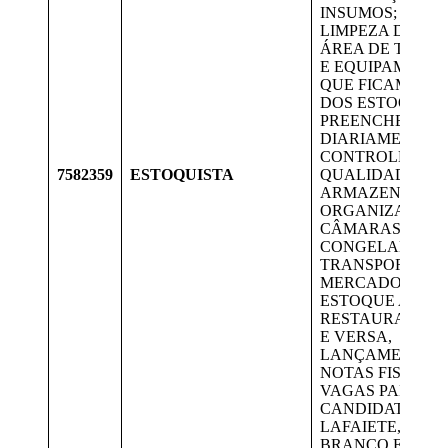
INSUMOS; FAZE
LIMPEZA DA SU
ÁREA DE TRAB
E EQUIPAMENT
QUE FICAM DE
DOS ESTOQUES,
PREENCHER
DIARIAMENTE 
CONTROLES DE
7582359
ESTOQUISTA
QUALIDADE
ARMAZENAMEN
ORGANIZAÇÃO 
CÂMARAS FRIAS
CONGELADAS.
TRANSPORTE D
MERCADORIAS 
ESTOQUE ATÉ O
RESTAURANTE E
E VERSA,
LANÇAMENTO 
NOTAS FISCAIS.
VAGAS PARA
CANDIDATOS D
LAFAIETE, OUR
BRANCO E