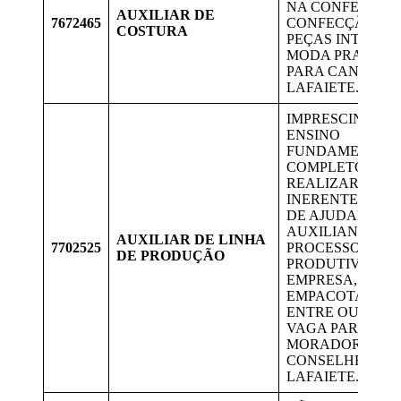
NA CONFECÇÃO
AUXILIAR DE
7672465
CONFECÇÃO DE
COSTURA
PEÇAS INTIMAS 
MODA PRAIA. V
PARA CANDIDAT
LAFAIETE.
IMPRESCINDÍVE
ENSINO
FUNDAMENTAL
COMPLETO.
REALIZAR SERV
INERENTES A F
DE AJUDANTE,
AUXILIANDO N
AUXILIAR DE LINHA
7702525
PROCESSOS
DE PRODUÇÃO
PRODUTIVOS D
EMPRESA, LIMP
EMPACOTAMEN
ENTRE OUTRAS.
VAGA PARA
MORADORES D
CONSELHEIRO
LAFAIETE.