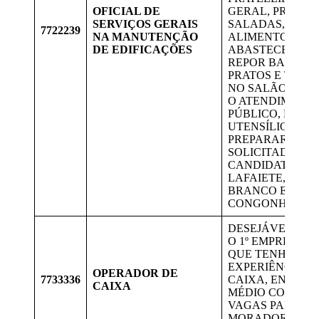
OFICIAL DE
GERAL, PREPAR
SERVIÇOS GERAIS
SALADAS, PICA
7722239
NA MANUTENÇÃO
ALIMENTOS,
DE EDIFICAÇÕES
ABASTECER BA
REPOR BANDEJA
PRATOS E TALH
NO SALÃO DUR
O ATENDIMENT
PÚBLICO, LAVA
UTENSÍLIOS NA 
PREPARAR LAN
SOLICITADOS, 
CANDIDATOS D
LAFAIETE, OUR
BRANCO E
CONGONHAS.
DESEJÁVEL QUE
O 1º EMPREGO 
QUE TENHA
EXPERIÊNCIA E
OPERADOR DE
7733336
CAIXA, ENSINO
CAIXA
MÉDIO COMPLE
VAGAS PARA
MORADORES D