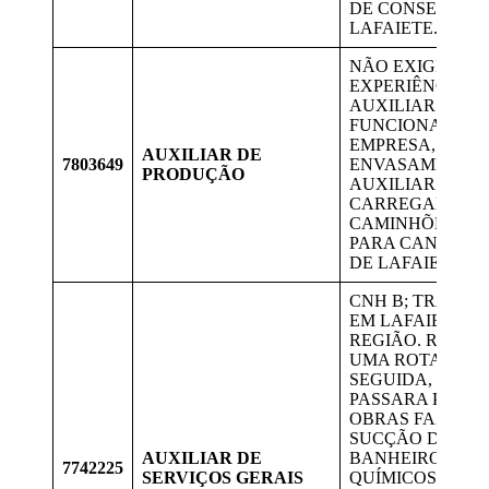
DE CONSELHEI
LAFAIETE.
NÃO EXIGE
EXPERIÊNCIA.
AUXILIAR NO
FUNCIONAMEN
EMPRESA, NO
AUXILIAR DE
7803649
ENVASAMENTO,
PRODUÇÃO
AUXILIAR NO
CARREGAMENT
CAMINHÕES. V
PARA CANDIDA
DE LAFAIETE.
CNH B; TRABA
EM LAFAIETE E
REGIÃO. RECEB
UMA ROTA A SE
SEGUIDA, ONDE
PASSARA PELAS
OBRAS FAZEND
SUCÇÃO DOS
AUXILIAR DE
BANHEIROS
7742225
SERVIÇOS GERAIS
QUÍMICOS. TER