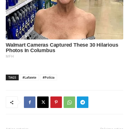
TAGS
#Lafaiete
#Polícia