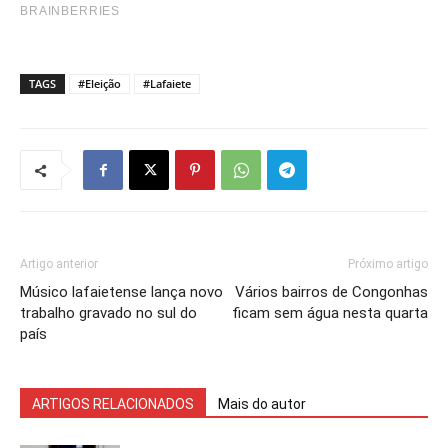
TAGS
#Eleição
#Lafaiete
Artigo anterior
Próximo artigo
Músico lafaietense lança novo
Vários bairros de Congonhas
trabalho gravado no sul do
ficam sem água nesta quarta
país
ARTIGOS RELACIONADOS
Mais do autor