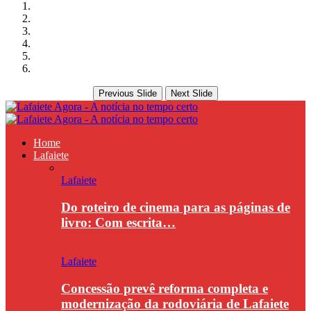
Previous Slide
Next Slide
Home
Lafaiete
Lafaiete
Do roteiro de cinema para as páginas de
livro: Com escrita…
Lafaiete
Concessão prevê reforma completa e
modernização da rodoviária de Lafaiete