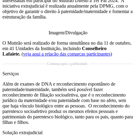
interessadas em participar do Mutirão Direito a Ter Pai 2024. A
iniciativa extrajudicial é realizada anualmente pela DPMG, com o
objetivo de garantir o direito à paternidade/maternidade e fomentar a
estruturação da família.
Imagem/Divulgação
O Mutirão será realizado de forma simultânea no dia 11 de outubro,
em 41 Unidades da Instituição, incluindo
Conselheiro
Lafaiete.
(
veja aqui a relação das comarcas participantes
)
Continua após a publicidade..
Serviços
Além de exames de DNA e reconhecimento espontâneo de
paternidade/maternidade, também será possível fazer
reconhecimento de filiação socioafetiva, que é o reconhecimento
jurídico da maternidade e/ou paternidade com base no afeto, sem
que haja vínculo biológico entre as pessoas. O reconhecimento do
parentesco socioafetivo produz os mesmos efeitos pessoais e
patrimoniais do parentesco biológico, tanto para os pais, quanto para
filhas e filhos.
Solução extrajudicial