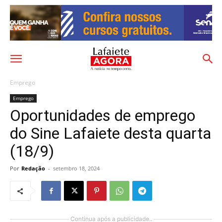
Emprego
Emprego
Oportunidades de emprego
do Sine Lafaiete desta quarta
(18/9)
Por
Redação
-
setembro 18, 2024
Continua após a publicidade..