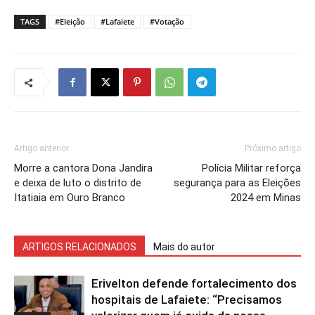
TAGS
#Eleição
#Lafaiete
#Votação
Artigo anterior
Próximo artigo
Morre a cantora Dona Jandira
Polícia Militar reforça
e deixa de luto o distrito de
segurança para as Eleições
Itatiaia em Ouro Branco
2024 em Minas
ARTIGOS RELACIONADOS
Mais do autor
Erivelton defende fortalecimento dos
hospitais de Lafaiete: “Precisamos