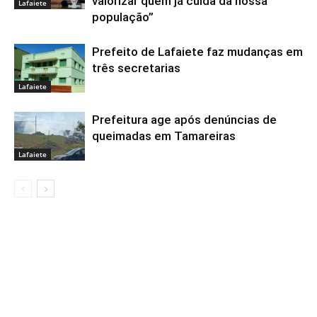
valorizar quem já cuida da nossa
Lafaiete
população”
Prefeito de Lafaiete faz mudanças em
três secretarias
Lafaiete
Prefeitura age após denúncias de
queimadas em Tamareiras
Lafaiete