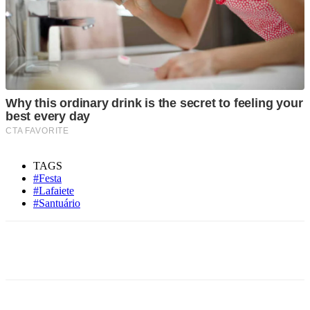
TAGS
#Festa
#Lafaiete
#Santuário