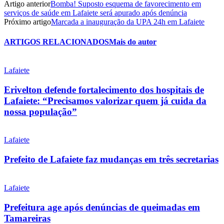
Artigo anterior
Bomba! Suposto esquema de favorecimento em
serviços de saúde em Lafaiete será apurado após denúncia
Próximo artigo
Marcada a inauguração da UPA 24h em Lafaiete
ARTIGOS RELACIONADOS
Mais do autor
Lafaiete
Erivelton defende fortalecimento dos hospitais de
Lafaiete: “Precisamos valorizar quem já cuida da
nossa população”
Lafaiete
Prefeito de Lafaiete faz mudanças em três secretarias
Lafaiete
Prefeitura age após denúncias de queimadas em
Tamareiras