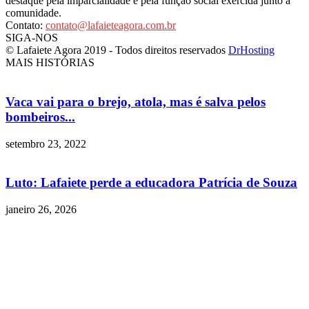
destaque pela imparcialidade e pela função social exercida junto à
comunidade.
Contato:
contato@lafaieteagora.com.br
SIGA-NOS
© Lafaiete Agora 2019 - Todos direitos reservados
DrHosting
MAIS HISTÓRIAS
Vaca vai para o brejo, atola, mas é salva pelos
bombeiros...
setembro 23, 2022
Luto: Lafaiete perde a educadora Patrícia de Souza
janeiro 26, 2026