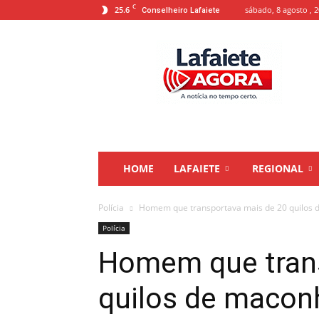
C
25.6
sábado, 8 agosto , 
Conselheiro Lafaiete
Lafaiete
Agora
HOME
LAFAIETE
REGIONAL
Polícia
Homem que transportava mais de 20 quilos d
Polícia
Homem que trans
quilos de macon