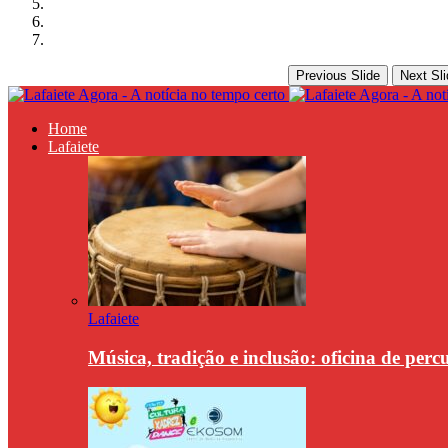
Previous Slide
Next Sli
Home
Lafaiete
Lafaiete
Música, tradição e inclusão: oficina de per