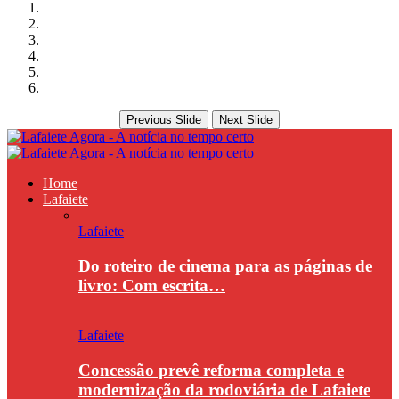
Previous Slide
Next Slide
Home
Lafaiete
Lafaiete
Do roteiro de cinema para as páginas de
livro: Com escrita…
Lafaiete
Concessão prevê reforma completa e
modernização da rodoviária de Lafaiete