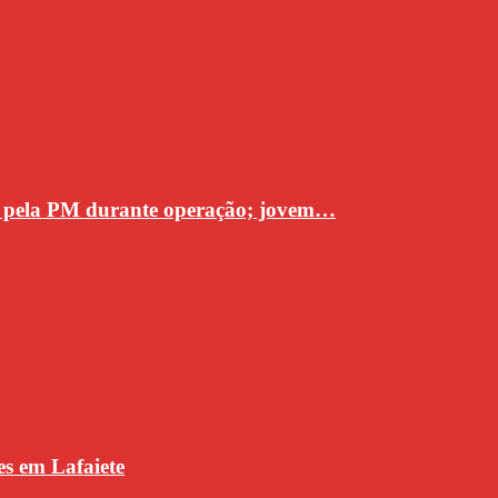
a pela PM durante operação; jovem…
s em Lafaiete