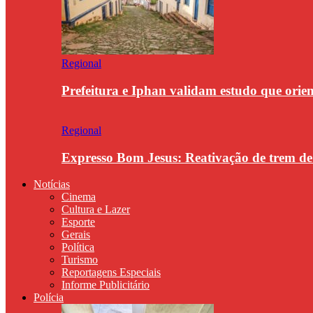
Regional
Prefeitura e Iphan validam estudo que orie
Regional
Expresso Bom Jesus: Reativação de trem d
Notícias
Cinema
Cultura e Lazer
Esporte
Gerais
Política
Turismo
Reportagens Especiais
Informe Publicitário
Polícia