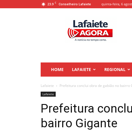
C
23.9
quinta-feira, 6 agos
Conselheiro Lafaiete
Lafaiete
Agora
HOME
LAFAIETE
REGIONAL
Lafaiete
Prefeitura conclui obra de gabião no bairro
Lafaiete
Prefeitura concl
bairro Gigante