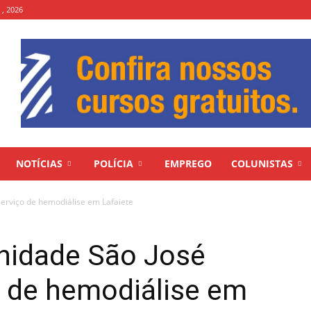
 , 2026
NOTÍCIAS
POLÍCIA
EMPREGO
COLUNISTAS
serviço de hemodiálise em Lafaiete
rnidade São José
o de hemodiálise em