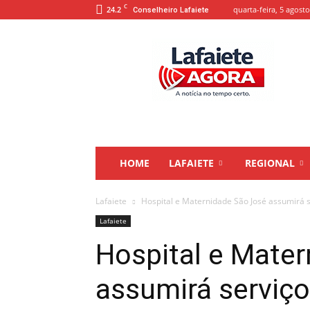
C
24.2
quarta-feira, 5 agosto
Conselheiro Lafaiete
Lafaiete
Agora
HOME
LAFAIETE
REGIONAL
Lafaiete
Hospital e Maternidade São José assumirá 
Lafaiete
Hospital e Mate
assumirá serviç