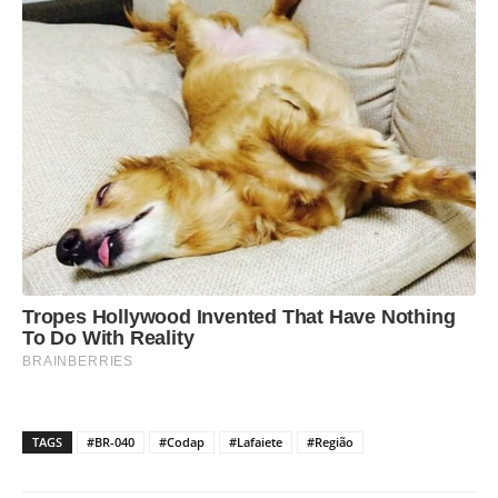
TAGS
#BR-040
#Codap
#Lafaiete
#Região