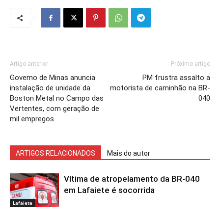
Artigo anterior
Próximo artigo
Governo de Minas anuncia
PM frustra assalto a
instalação de unidade da
motorista de caminhão na BR-
Boston Metal no Campo das
040
Vertentes, com geração de
mil empregos
ARTIGOS RELACIONADOS
Mais do autor
Vítima de atropelamento da BR-040
em Lafaiete é socorrida
Lafaiete