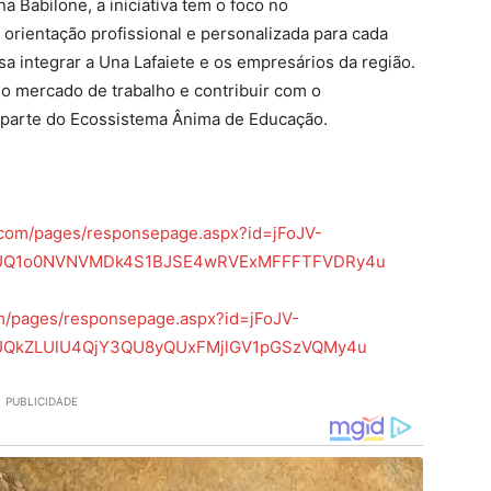
 Babilone, a iniciativa tem o foco no
rientação profissional e personalizada para cada
sa integrar a Una Lafaiete e os empresários da região.
o mercado de trabalho e contribuir com o
z parte do Ecossistema Ânima de Educação.
ce.com/pages/responsepage.aspx?id=jFoJV-
zzJUQ1o0NVNVMDk4S1BJSE4wRVExMFFFTFVDRy4u
com/pages/responsepage.aspx?id=jFoJV-
zJUQkZLUlU4QjY3QU8yQUxFMjlGV1pGSzVQMy4u
PUBLICIDADE