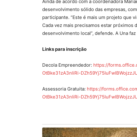
Ainda de acordo com a coordenadora Mariana
desenvolvimento sólido das empresas, com o
participante. “Este é mais um projeto que vi
Cada vez mais precisamos estar próximos d
desenvolvimento local”, defende. A Una fa
Links para inscrição
Decola Empreendedor:
https://forms.offi
OtBke31zA3nliRi-DZh59Yj75IuFwIBWoj
Assessoria Gratuita:
https://forms.office.
OtBke31zA3nliRi-DZh59Yj75IuFwIBWojz