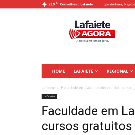
C
23.9
quinta-feira, 6 agos
Conselheiro Lafaiete
Lafaiete
Agora
HOME
LAFAIETE
REGIONAL
Lafaiete
Faculdade em Lafaiete oferece dois cursos 
Lafaiete
Faculdade em Laf
cursos gratuitos