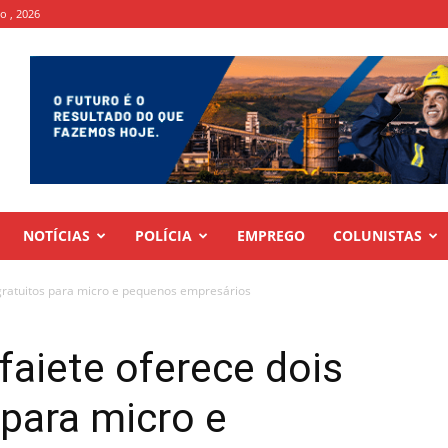
to , 2026
NOTÍCIAS
POLÍCIA
EMPREGO
COLUNISTAS
gratuitos para micro e pequenos empresários
aiete oferece dois
 para micro e