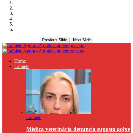
Previous Slide
Next Slide
Home
Lafaiete
Lafaiete
Médica veterinária denuncia suposto golpe