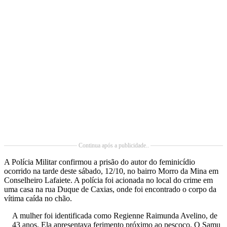
Continua após a publicidade..
A Polícia Militar confirmou a prisão do autor do feminicídio
ocorrido na tarde deste sábado, 12/10, no bairro Morro da Mina em
Conselheiro Lafaiete. A polícia foi acionada no local do crime em
uma casa na rua Duque de Caxias, onde foi encontrado o corpo da
vítima caída no chão.
A mulher foi identificada como Regienne Raimunda Avelino, de
43 anos. Ela apresentava ferimento próximo ao pescoço. O Samu