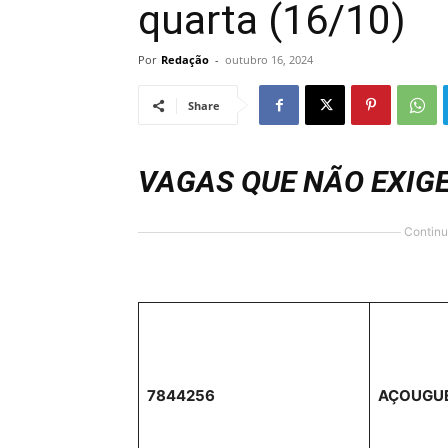
quarta (16/10)
Por
Redação
-
outubro 16, 2024
Share
VAGAS QUE NÃO EXIG
Continu
7844256
AÇOUGU