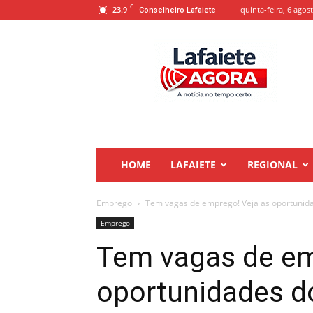
C
23.9
quinta-feira, 6 agos
Conselheiro Lafaiete
Lafaiete
Agora
HOME
LAFAIETE
REGIONAL
Emprego
Tem vagas de emprego! Veja as oportunidad
Emprego
Tem vagas de em
oportunidades do