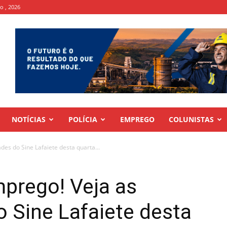
to , 2026
NOTÍCIAS
POLÍCIA
EMPREGO
COLUNISTAS
es do Sine Lafaiete desta quarta...
prego! Veja as
 Sine Lafaiete desta