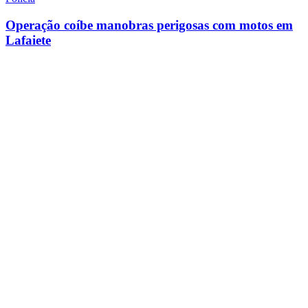
Operação coíbe manobras perigosas com motos em
Lafaiete