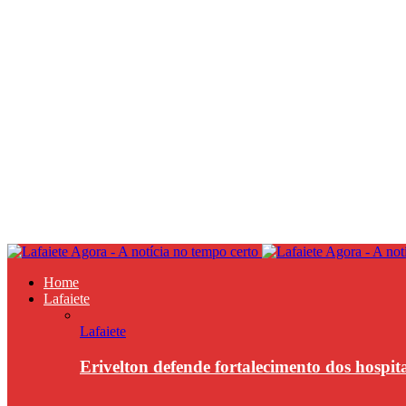
Home
Lafaiete
Lafaiete
Erivelton defende fortalecimento dos hospit