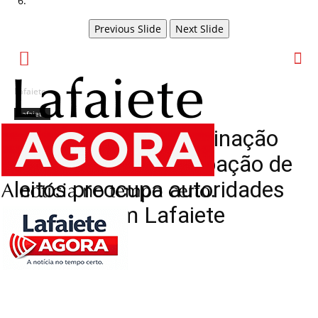
Previous Slide
Next Slide
Lafaiete
Lafaiete
Aumento da contaminação
pela Covid e da ocupação de
leitos preocupa autoridades
de saúde em Lafaiete
Por
Redação
-
janeiro 4, 2021