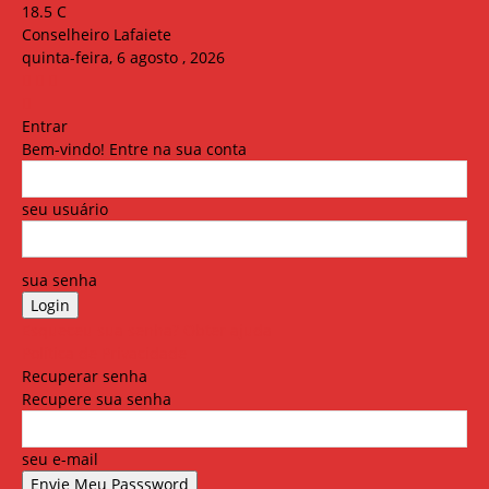
18.5
C
Conselheiro Lafaiete
quinta-feira, 6 agosto , 2026
Entrar
Bem-vindo! Entre na sua conta
seu usuário
sua senha
Esqueceu sua senha? Obter ajuda
Política de Privacidade
Recuperar senha
Recupere sua senha
seu e-mail