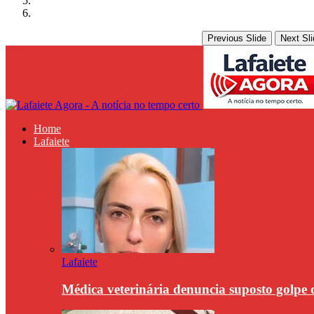
Previous Slide
Next Sli
Home
Lafaiete
Lafaiete
Médica veterinária denuncia suposto golpe 