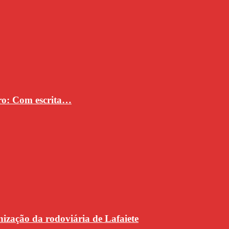
vro: Com escrita…
ização da rodoviária de Lafaiete