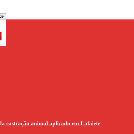
de
da castração animal aplicado em Lafaiete