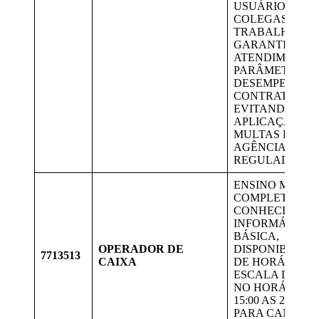
USUÁRIOS E D
COLEGAS DE
TRABALHO E
GARANTIR O
ATENDIMENTO
PARÂMETROS 
DESEMPENHO 
CONTRATO
EVITANDO
APLICAÇÃO DE
MULTAS DA
AGÊNCIA
REGULADORA.
ENSINO MÉDIO
COMPLETO,
CONHECIMENT
INFORMÁTICA
BÁSICA,
OPERADOR DE
DISPONIBILID
7713513
CAIXA
DE HORÁRIO, 
ESCALA DE 5 P
NO HORÁRIO D
15:00 AS 23:10,
PARA CANDID