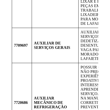
LIXAR E PREP
PEÇAS EM MAD
TRABALHAR 
LIXADEIRA. V
PARA MORADO
DE LAFAIETE.
AUXILIAR DE
SERVIÇOS DE
DEDETIZAÇÃO 
AUXILIAR DE
7709697
DESENTUPIMEN
SERVIÇOS GERAIS
VAGA PARA
MORADORES D
LAFAIETE.
POSSUIR CNH B
NÃO PRECISA
EXPERIÊNCIA –
PROATIVIDADE
INTERESSE EM
APRENDER O
SERVIÇO. AJU
AUXILIAR
NA MANUTEN
7720686
MECÂNICO DE
CORRETIVA E
REFRIGERAÇÃO
PREVENTIVA N