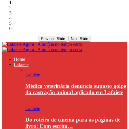
Previous Slide
Next Slide
Home
Lafaiete
Lafaiete
Médica veterinária denuncia suposto golpe
da castração animal aplicado em Lafaiete
Lafaiete
Do roteiro de cinema para as páginas de
livro: Com escrita…