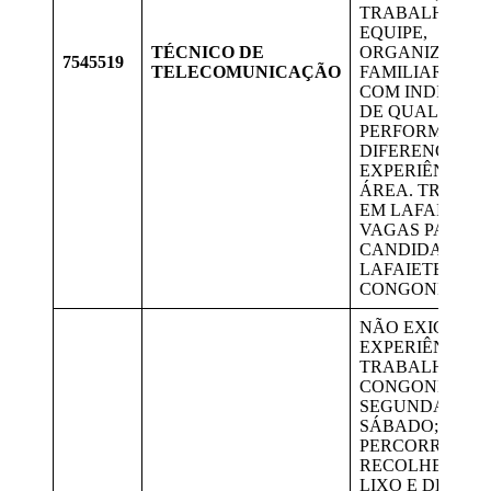
TRABALHO EM
EQUIPE,
TÉCNICO DE
ORGANIZAÇÃO
7545519
TELECOMUNICAÇÃO
FAMILIARIDAD
COM INDICAD
DE QUALIDADE
PERFORMANCE
DIFERENCIAL 
EXPERIÊNCIA 
ÁREA. TRABA
EM LAFAIETE.
VAGAS PARA
CANDIDATOS 
LAFAIETE E
CONGONHAS.
NÃO EXIGE
EXPERIÊNCIA;
TRABALHAR E
CONGONHAS D
SEGUNDA A
SÁBADO;
PERCORRER R
RECOLHENDO 
LIXO E DESPE