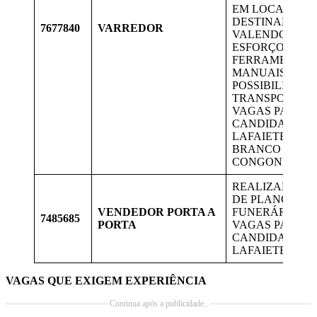
EM LOCAIS
DESTINADOS,
7677840
VARREDOR
VALENDO-SE D
ESFORÇO FÍSIC
FERRAMENTAS
MANUAIS PAR
POSSIBILITAR 
TRANSPORTE.
VAGAS PARA
CANDIDATOS 
LAFAIETE, OU
BRANCO E
CONGONHAS.
REALIZAR VE
DE PLANOS
VENDEDOR PORTA A
FUNERÁRIOS.
7485685
PORTA
VAGAS PARA
CANDIDATOS 
LAFAIETE
VAGAS QUE EXIGEM EXPERIÊNCIA
Continua após a publicidade..