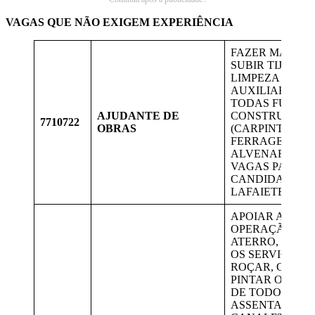
VAGAS QUE NÃO EXIGEM EXPERIÊNCIA
FAZER MASSAS
SUBIR TIJOLO,
LIMPEZA GERA
AUXILIAR EM
TODAS FUNÇÕ
AJUDANTE DE
CONSTRUÇÃO
7710722
OBRAS
(CARPINTARIA,
FERRAGENS,
ALVENARIA ETC
VAGAS PARA
CANDIDATOS 
LAFAIETE.
APOIAR A
OPERAÇÃO DO
ATERRO, EXEC
OS SERVIÇOS D
ROÇAR, CAPIN
PINTAR O MEIO
DE TODO O AT
ASSENTAR AS