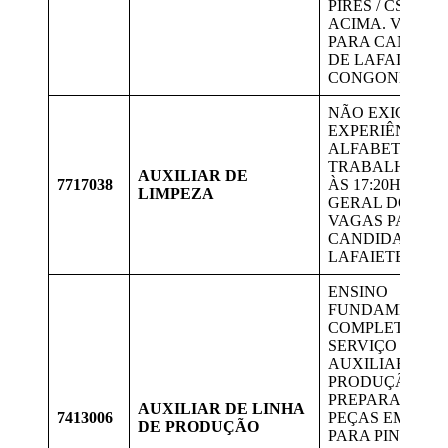
PIRES / CSN RIO
ACIMA. VAGAS
PARA CANDID
DE LAFAIETE E
CONGONHAS.
NÃO EXIGE
EXPERIÊNCIA; 
ALFABETIZADA
TRABALHAR D
AUXILIAR DE
7717038
ÀS 17:20H. LIM
LIMPEZA
GERAL DO PRÉ
VAGAS PARA
CANDIDATOS 
LAFAIETE.
ENSINO
FUNDAMENTA
COMPLETO.
SERVIÇO DE
AUXILIAR DE
PRODUÇÃO,
PREPARAÇÃO 
AUXILIAR DE LINHA
7413006
PEÇAS EM MAD
DE PRODUÇÃO
PARA PINTURA