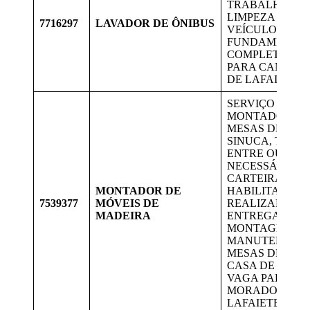
TRABALHAR 
LIMPEZA DE
7716297
LAVADOR DE ÔNIBUS
VEÍCULOS, EN
FUNDAMENTA
COMPLETO, V
PARA CANDID
DE LAFAIETE.
SERVIÇO DE
MONTADOR DE
MESAS DE JOG
SINUCA, TOTÓ
ENTRE OUTROS
NECESSÁRIO T
CARTEIRA DE
MONTADOR DE
HABILITAÇÃO B
7539377
MÓVEIS DE
REALIZAR
MADEIRA
ENTREGAS,
MONTAGEM E
MANUTENÇÃO
MESAS DE JOG
CASA DE CLIEN
VAGA PARA
MORADORES D
LAFAIETE