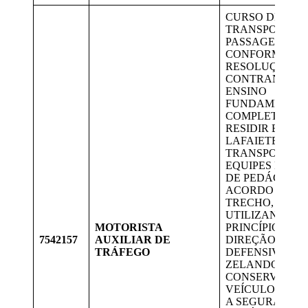
CURSO DE
TRANSPORTE 
PASSAGEIROS
CONFORME
RESOLUÇÃO
CONTRAN 168/2
ENSINO
FUNDAMENTA
COMPLETO; CN
RESIDIR EM
LAFAIETE.
TRANSPORTAR
EQUIPES DE P
DE PEDÁGIOS 
ACORDO COM 
TRECHO,
UTILIZANDO O
MOTORISTA
PRINCÍPIOS DA
7542157
AUXILIAR DE
DIREÇÃO
TRÁFEGO
DEFENSIVA E
ZELANDO PEL
CONSERVAÇÃO
VEÍCULO, VIS
A SEGURANÇA