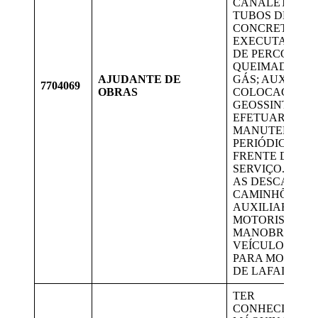
CANALETAS E 
TUBOS DE
CONCRETO,
EXECUTAR DR
DE PERCOLADO
QUEIMADORES
AJUDANTE DE
GÁS; AUXILIAR
7704069
OBRAS
COLOCAÇÃO D
GEOSSINTÉTIC
EFETUAR A
MANUTENÇÃO
PERIÓDICA DA
FRENTE DE
SERVIÇO. ORI
AS DESCARGAS
CAMINHÕES;
AUXILIAR O
MOTORISTA NA
MANOBRAS D
VEÍCULO. VAG
PARA MORADO
DE LAFAIETE.
TER
CONHECIMENT