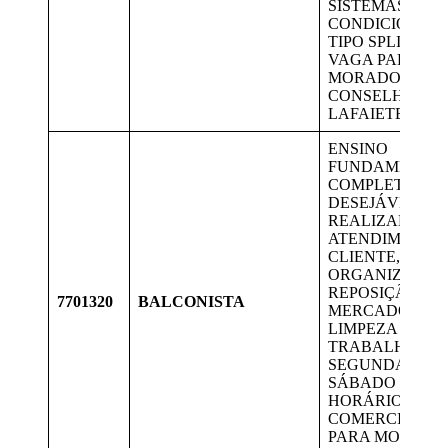
SISTEMAS DE 
CONDICIONAD
TIPO SPLIT E SE
VAGA PARA
MORADORES D
CONSELHEIRO
LAFAIETE.
ENSINO
FUNDAMENTA
COMPLETO;
DESEJÁVEL CN
REALIZAR
ATENDIMENTO
CLIENTE,
ORGANIZAÇÃO
REPOSIÇÃO DE
7701320
BALCONISTA
MERCADORIAS
LIMPEZA DA LO
TRABALHAR S
SEGUNDA A
SÁBADO NO
HORÁRIO
COMERCIAL. V
PARA MORADO