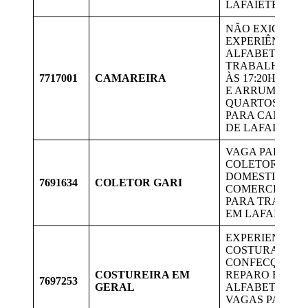
LAFAIETE.
NÃO EXIGE
EXPERIÊNCIA; 
ALFABETIZADA
TRABALHAR D
7717001
CAMAREIRA
ÀS 17:20H. LIM
E ARRUMAÇÃO
QUARTOS. VAG
PARA CANDID
DE LAFAIETE.
VAGA PARA
COLETOR DE L
DOMESTICO E
7691634
COLETOR GARI
COMERCIAL, V
PARA TRABAL
EM LAFAIETE
EXPERIENCIA 
COSTURA EM
CONFECÇÃO E
COSTUREIRA EM
REPARO EM GE
7697253
GERAL
ALFABETIZADA
VAGAS PARA