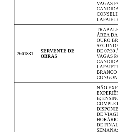
VAGAS PARA
CANDIDATOS 
CONSELHEIRO
LAFAIETE
TRABALHAR N
ÁREA DA GERD
OURO BRANCO
SEGUNDA A SE
SERVENTE DE
DE 07:30 ÀS 17:
7661831
OBRAS
VAGAS PARA
CANDIDATOS 
LAFAIETE, OU
BRANCO E
CONGONHAS.
NÃO EXIGE
EXPERIÊNCIA;
B; ENSINO MÉD
COMPLETO;
DISPONIBILID
DE VIAGENS,
HORÁRIO, ESC
DE FINAL DE
SEMANA;