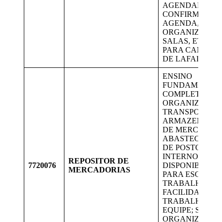
AGENDAMENT
CONFIRMAÇÃO
AGENDA,
ORGANIZAÇÃO
SALAS, ETC. V
PARA CANDIDA
DE LAFAIETE.
ENSINO
FUNDAMENTA
COMPLETO;
ORGANIZAÇÃO
TRANSPORTE E
ARMAZENAME
DE MERCADORI
ABASTECIMEN
DE POSTOS
INTERNOS.
REPOSITOR DE
7720076
DISPONIBILID
MERCADORIAS
PARA ESCALAS
TRABALHO;
FACILIDADE P
TRABALHAR E
EQUIPE; SENSO
ORGANIZAÇÃO