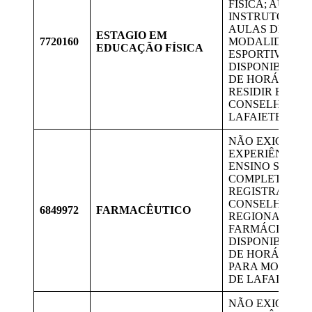
FÍSICA; AUXILI
INSTRUTORES 
AULAS DE
ESTAGIO EM
7720160
MODALIDADES
EDUCAÇÃO FÍSICA
ESPORTIVAS;
DISPONIBILID
DE HORÁRIO;
RESIDIR EM
CONSELHEIRO
LAFAIETE
NÃO EXIGE
EXPERIÊNCIA.
ENSINO SUPER
COMPLETO E
REGISTRADO 
CONSELHO
6849972
FARMACÊUTICO
REGIONAL DE
FARMÁCIA
DISPONIBILID
DE HORÁRIO. 
PARA MORADO
DE LAFAIETE.
NÃO EXIGE