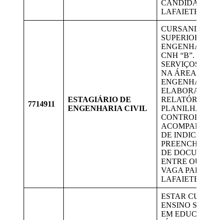
CANDIDATOS 
LAFAIETE
CURSANDO EN
SUPERIOR EM
ENGENHARIA C
CNH “B”. EXE
SERVIÇOS DE 
NA ÁREA DE
ENGENHARIA,
ELABORANDO
ESTAGIÁRIO DE
RELATÓRIOS,
7714911
ENGENHARIA CIVIL
PLANILHAS DE
CONTROLES,
ACOMPANHAM
DE INDICADOR
PREENCHIMEN
DE DOCUMENT
ENTRE OUTROS
VAGA PARA C
LAFAIETE.
ESTAR CURSA
ENSINO SUPER
EM EDUCAÇÃO