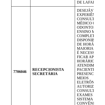
DE LAFAIETE
DESEJÁVEL
EXPERIÊNCIA 
CONSULTÓRIO
MÉDICO OU
ODONTOLÓGIC
ENSINO MÉDIO
COMPLETO. TE
DISPONIBILID
DE HORÁRIO PO
MAIORIA DAS 
É NECESSÁRIO
FICAR APÓS O
HORÁRIO.
ATENDIMENTO
RECEPCIONISTA
PACIENTE
7706046
SECRETÁRIA
PRESENCIAL E
MEIOS
ELETRÔNICOS,
AUTORIZAÇÃO
CONSULTAS E
EXAMES EM
SISTEMA DE
CONVÊNIOS,