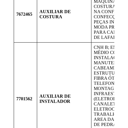
MÁQUINAS DE
COSTURA. AUX
AUXILIAR DE
NA CONFECÇÃ
7672465
COSTURA
CONFECÇÃO D
PEÇAS INTIMAS
MODA PRAIA. 
PARA CANDIDA
DE LAFAIETE.
CNH B; ENSINO
MÉDIO COMPLE
INSTALAÇÃO E
MANUTENÇÃO
CABEAMENTO
ESTRUTURADO
FIBRA ÓTICA E
TELEFONIA.
MONTAGEM D
INFRAESTRUT
AUXILIAR DE
7701562
(ELETRODUTO,
INSTALADOR
CANALETAS E
ELETROCALHAS
TRABALHAR N
AREA DA CSN 
DE PEDRA / CS