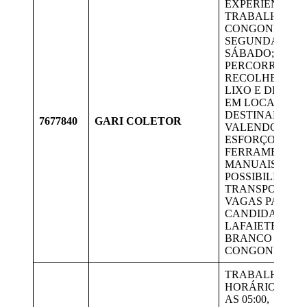
EXPERIÊNCIA;
TRABALHAR E
CONGONHAS D
SEGUNDA A
SÁBADO;
PERCORRER R
RECOLHENDO 
LIXO E DESPE
EM LOCAIS
DESTINADOS,
7677840
GARI COLETOR
VALENDO-SE D
ESFORÇO FÍSIC
FERRAMENTAS
MANUAIS PAR
POSSIBILITAR 
TRANSPORTE.
VAGAS PARA
CANDIDATOS 
LAFAIETE, OU
BRANCO E
CONGONHAS.
TRABALHAR N
HORÁRIO DE 21
AS 05:00,