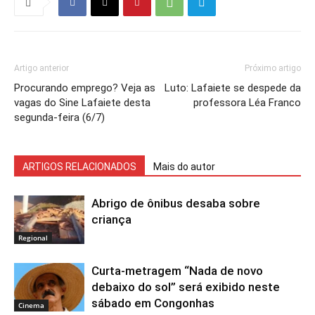
Artigo anterior
Próximo artigo
Procurando emprego? Veja as
Luto: Lafaiete se despede da
vagas do Sine Lafaiete desta
professora Léa Franco
segunda-feira (6/7)
ARTIGOS RELACIONADOS
Mais do autor
Abrigo de ônibus desaba sobre
criança
Regional
Curta-metragem “Nada de novo
debaixo do sol” será exibido neste
sábado em Congonhas
Cinema