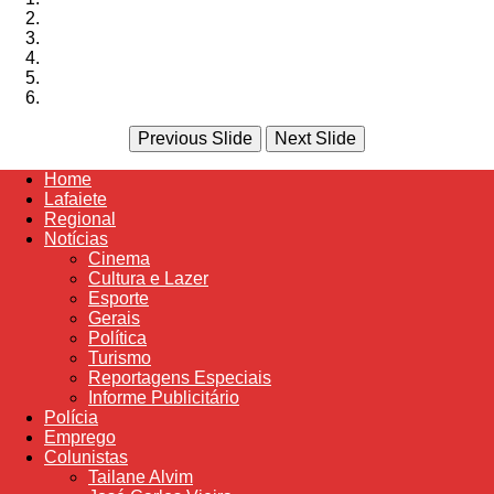
Previous Slide
Next Slide
Home
Lafaiete
Regional
Notícias
Cinema
Cultura e Lazer
Esporte
Gerais
Política
Turismo
Reportagens Especiais
Informe Publicitário
Polícia
Emprego
Colunistas
Tailane Alvim