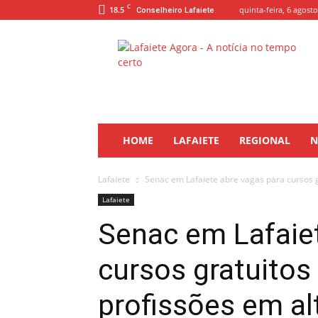
C
18.5
quinta-feira, 6 agosto
Conselheiro Lafaiete
Lafaiete
Agora
HOME
LAFAIETE
REGIONAL
N
Lafaiete
Senac em Lafaiete abre vagas para cursos gr
Lafaiete
Senac em Lafaie
cursos gratuitos
profissões em a