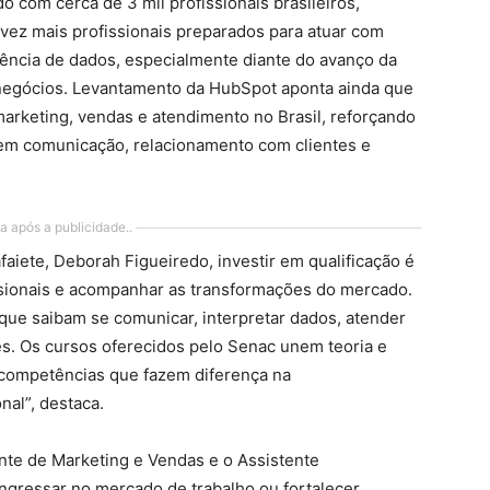
 com cerca de 3 mil profissionais brasileiros,
vez mais profissionais preparados para atuar com
gência de dados, especialmente diante do avanço da
dos negócios. Levantamento da HubSpot aponta ainda que
marketing, vendas e atendimento no Brasil, reforçando
 em comunicação, relacionamento com clientes e
a após a publicidade..
aiete, Deborah Figueiredo, investir em qualificação é
sionais e acompanhar as transformações do mercado.
que saibam se comunicar, interpretar dados, atender
s. Os cursos oferecidos pelo Senac unem teoria e
 competências que fazem diferença na
nal”, destaca.
ente de Marketing e Vendas e o Assistente
ingressar no mercado de trabalho ou fortalecer